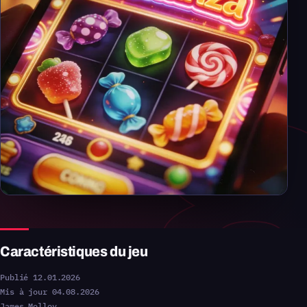
Caractéristiques du jeu
Publié 12.01.2026
Mis à jour 04.08.2026
James Molloy