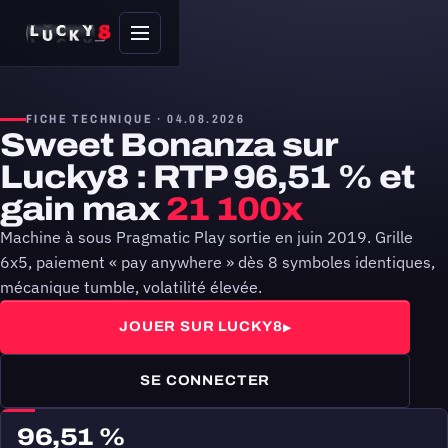
FICHE TECHNIQUE · 04.08.2026
Sweet Bonanza sur
Lucky8 : RTP 96,51 % et
gain max
21 100x
Machine à sous Pragmatic Play sortie en juin 2019. Grille
6x5, paiement « pay anywhere » dès 8 symboles identiques,
mécanique tumble, volatilité élevée.
JOUER SUR LUCKY8
▶
SE CONNECTER
96,51 %