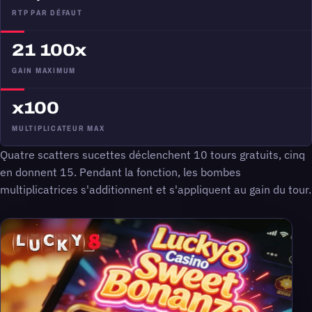
RTP PAR DÉFAUT
21 100x
GAIN MAXIMUM
x100
MULTIPLICATEUR MAX
Quatre scatters sucettes déclenchent 10 tours gratuits, cinq
en donnent 15. Pendant la fonction, les bombes
multiplicatrices s'additionnent et s'appliquent au gain du tour.